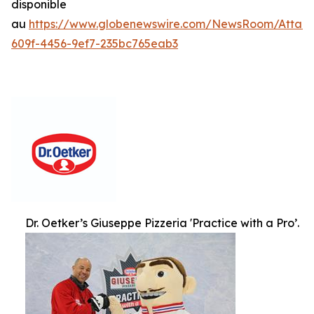
disponible
au
https://www.globenewswire.com/NewsRoom/Attac
609f-4456-9ef7-235bc765eab3
Dr. Oetker’s Giuseppe Pizzeria 'Practice with a Pro’.